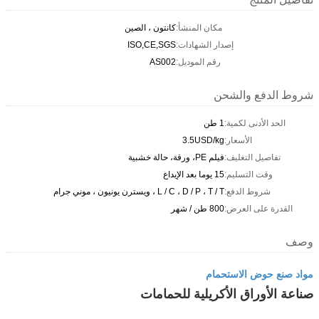
مكان المنشأ:
كانتون ، الصين
إصدار الشهادات:
ISO,CE,SGS
رقم الموديل:
AS002
شروط الدفع والشحن
الحد الأدنى لكمية:
1 طن
الأسعار:
3.5USD/kg
تفاصيل التغليف:
فيلم PE، ورقة، حالة خشبية
وقت التسليم:
15 يوما بعد الإيداع
شروط الدفع:
L / C ، D / P ، T / T ، ويسترن يونيون ، موني جرام
القدرة على العرض:
800 طن / شهر
وصف
مواد صنع حوض الاستحمام
صناعة الأوراق الأكريلية للحمامات