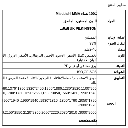
معايير المنتج
100٪ نساء Misubishi MMA
المواد
اللون المستورد الملصق
UK PILKINGTON القالب
عملية الإنتاج
الممثلين
انتقال الضوء
93%
سمك
2-40ملم
اللون
ألوان للاختيار)
التعبئة
ورق صناعي أو فيلم PE
الشهادة
ISO,CE,SGS
التطبيق
حوض الاستحمام / حمامالإعلانات / الديكور / الأثاث / منصة العرض / الح
ذلك
960*2520,1100*1880,1230*2450,1250*1850,1320*2590,1370*1970,1470*2810،
1540*2460,1550*3050,1560*2550,1630*1730,1690*1910,1700*2450,1730*2530,
الحجم
1970*2080،
2000*3000، 2010*2220,2030*2360,2050*2550,2120*3120,2150*2150, الخ
دعم مخصص