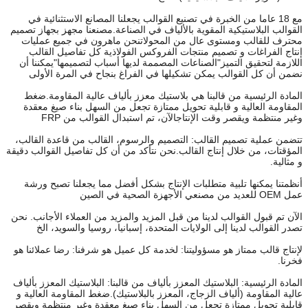
مع 18 عاما من الخبرة في تصنيع القوالب يجعلنا المصانع الاستثنائية في
القوالب البلاستيكية المقوية بالألياف في الصناعة.مصنعنا مجهز بجهاز تصميم
محترف للقالب ومستوى عال من المحولاتنحن ماهرون في جميع عمليات
إنتاج الفراغات و تصميم منتجات الفروكس الفولاذية كل تفاصيل القالب
اللازمة لتحقيق التميز"الصناعات المصممة لديها أسباب لتصميمها"يمكننا أن
نضمن أن كل القوالب يمكن تشكيلها في الفراغ بنجاح في المرة الأولى
المادة الرئيسية من قالبنا هي بلاستيك معزز بألياف عالية المقاومة.ضغط
المقاومة العالية و قابلية تحويل ممتازة تجعل من السهل بناء صيغ معقدة
وغير منتظمة ويقصر وقت الإنتاجالآن، تم استبدال القوالب من FRP
تتضمن عملية تصميم القالب: التصميم والرسوم، القالب من قاعدة القالب،
المؤقتات، من خلال إنتاج القالب.نحن نتأكد من أن كل تفاصيل القوالب دقيقة
و مثالية.
أنظمتنا يمكنها تلبية متطلبات الإنتاج بشكل أفضل مما يجعلنا تصبح ورشة
عمل OEM للعديد من مصنعي الأجهزة الصحية في الصين
الآن تم قبول القوالب لدينا من قبل المزيد والمزيد من العملاء الأجانب. نحن
تصدر القوالب لدينا إلى الولايات المتحدة، إسبانيا، روسيا والسويد، الخ
لإنتاج قالب ممتاز هو مسؤوليتنا: لخدمة كل عميل هو شرفنا: رضا عملائنا هو
فخرنا.
المادة الرئيسية: البلاستيك المعزز بألياف من قالبنا: البلاستيك المعزز بألياف
عالية المقاومة (ألياف الزجاج، المعزز بالبلاستيك).ضغط المقاومة العالية و
قابلية تحويل ممتازة تجعل من السهل بناء صيغ معقدة وغير منتظمة ويقصر