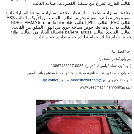
القالب الفارغ، الفراغ من تشكيل الفطريات، صناعة القالب،
صناعة السيارات، شاحنات، استئجار صناعة السيارات، صناعة السياراتطائرة
سفينة بحرية طائرة سفينة بحرية, القالب, القالب من الأريكة, القالب ABS,
القالب PVC, القالب PET, القالب HDPE, PMMA formando el molde,
القالب de la piscina, حوض سباحة جوي في الهواء الطلق من القالب,
القالب, القالب, القالب de bañera jacuzziصالة البخار من القالب, طلاء
حمام, حمام تدليك, حمام تدليك, حمام تدليك, حمام تدليك
رجاءً اتصل بنا:
ليو وانغ (مدير التصدير)
(موب/وي تشات/واتس اب/فايبر): 0086-13867488227
العنوان: منطقة ييبينغ الصناعية، مدينة هانغتشو، مقاطعة تشيجيانغ، الصين
البريد الإلكتروني:
ليو@yeedshower.com
/
ييدشوير@qq.com
الموقع:
www.yeedmachinery.com