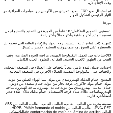
وقت الإنتاجالآن،
تم استبدال صيغ FRP الصبغ التقليدي من الألومنيوم والفولفرات الفراغية من
التيار الرئيسي لتشكيل الجهاز
ميزتنا
1مستوى التصميم المتكامل: 18 عاماً من الخبرة في التصنيع والتصنيع لجعل
تصميم المنتج أكثر منطقية وأكثر جمالاً وأكثر راحة
2مهنية ذات كفاءة عالية: التصنيع، روح الجهاز والكفاءة العالية التي تسمح لك
بالسيطرة على السوق مع ضمان:وقت التسليم الأقصر لـ (سبا).
3الاحتياجات في العمل: التكنولوجيا المهنية، مراقبة الجودة الصارمة، وقف
العيب من الظهور كالعيب الشديد، الفقاعة، التشوه، العيب الكامل.
4صيانة: ضمان لمدة عامين مجاناً للحفاظ على العملاء في المنطقة المحلية،
والحفاظ على التكنولوجيا المقدمة للعملاء الآخرين في المنطقة المجانية
المسبح, حمام التدليك الهيدروميدي من مولد, سبا الهواء الطلق من مولد,
مولد, حمام مولد جاكوزي, غرفة بخار من مولد, حمام منضدة من دوش,
حمام التدليك الهيدروميدي من مولد,حمامة الهيدروماساجه الهيدروماساجه
الهيدروماساجه, طلاء, طلاء غرفة الاستحمام, حمام تدليك طلاء, طلاء حجر
اصطناعي, قارب
سفينة بحرية من القالب، القالب، القالب، القالب، القالب، القالب من ABS
PVC، PET، القالب، القالب من HDPE، PMMA formando el molde،
القالب de conformación de vacío de lámina de acrílico،البلاستيكي