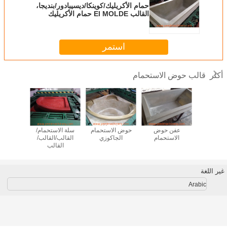
حمام الأكريليك/كوينكا/ديسيبادور/بنديجا،
القالب El MOLDE حمام الأكريليك
الهيدروماساج، حمام الهيدروماساج
استمر
قالب حوض الاستحمام
أكثر
ب حوض
عفن حوض
حوض الاستحمام
سلة الاستحمام/
حوض الا
ام الساخن
الاستحمام
الجاكوزي
القالب/القالب/
ر
القالب
حوض الا
الس
غير اللغة
Arabic