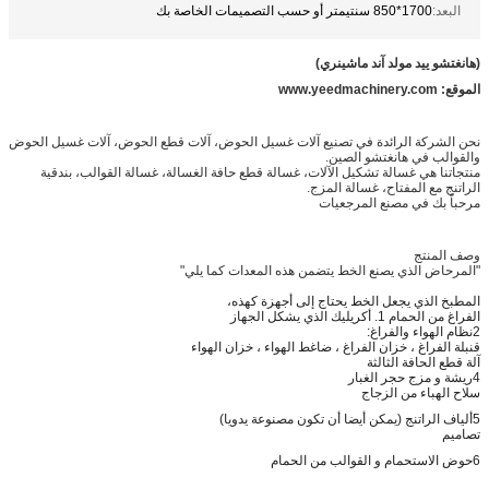
البعد:
1700*850 سنتيمتر أو حسب التصميمات الخاصة بك
(هانغتشو ييد مولد آند ماشينري)
الموقع: www.yeedmachinery.com
نحن الشركة الرائدة في تصنيع آلات غسيل الحوض، آلات قطع الحوض، آلات غسيل الحوض
والقوالب في هانغتشو الصين.
منتجاتنا هي غسالة تشكيل الآلات، غسالة قطع حافة الغسالة، غسالة القوالب، بندقية
الراتنج مع المفتاح، غسالة المزج.
مرحباً بك في مصنع المرجعيات
وصف المنتج
"المرحاض الذي يصنع الخط يتضمن هذه المعدات كما يلي"
المطبخ الذي يجعل الخط يحتاج إلى أجهزة كهذه،
الفراغ من الحمام 1. أكريليك الذي يشكل الجهاز
2نظام الهواء والفراغ:
قنبلة الفراغ ، خزان الفراغ ، ضاغط الهواء ، خزان الهواء
آلة قطع الحافة الثالثة
4ريشة و مزج حجر الغبار
سلاح الهباء من الزجاج
5ألياف الراتنج (يمكن أيضا أن تكون مصنوعة يدويا)
تصاميم
6حوض الاستحمام و القوالب من الحمام