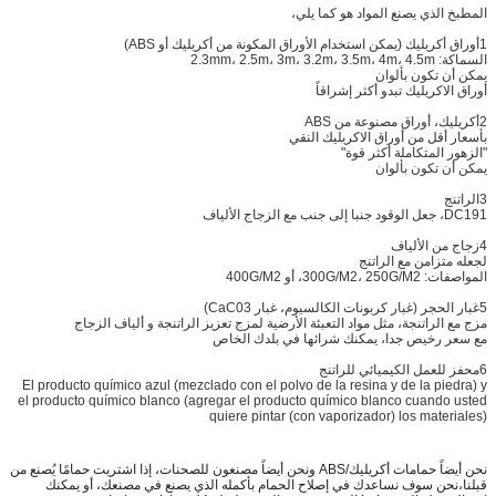
المطبخ الذي يصنع المواد هو كما يلي،
1أوراق أكريليك (يمكن استخدام الأوراق المكونة من أكريليك أو ABS)
السماكة: 2.3mm، 2.5m، 3m، 3.2m، 3.5m، 4m، 4.5m
يمكن أن تكون بألوان
أوراق الاكريليك تبدو أكثر إشراقاً
2أكريليك، أوراق مصنوعة من ABS
بأسعار أقل من أوراق الاكريليك النقي
"الزهور المتكاملة أكثر قوة"
يمكن أن تكون بألوان
3الراتنج
DC191، جعل الوقود جنبا إلى جنب مع الزجاج الألياف
4زجاج من الألياف
لجعله متزامن مع الراتنج
المواصفات: 300G/M2، 250G/M2، أو 400G/M2
5غبار الحجر (غبار كربونات الكالسيوم، غبار CaC03)
مزج مع الراتنجة، مثل مواد التعبئة الأرضية لمزج تعزيز الراتنجة و ألياف الزجاج
مع سعر رخيص جدا، يمكنك شرائها في بلدك الخاص
6محفز للعمل الكيميائي للراتنج
El producto químico azul (mezclado con el polvo de la resina y de la piedra) y
el producto químico blanco (agregar el producto químico blanco cuando usted
quiere pintar (con vaporizador) los materiales)
نحن أيضاً حمامات أكريليك/ABS ونحن أيضاً مصنعون للصحنات، إذا اشتريت حمامًا يُصنع من
قبلنا،نحن سوف نساعدك في إصلاح الحمام بأكمله الذي يصنع في مصنعك، أو يمكنك