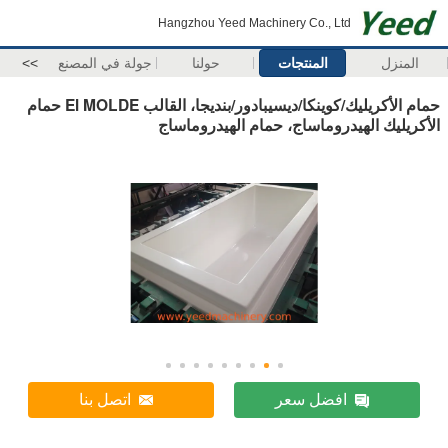
Hangzhou Yeed Machinery Co., Ltd
المنزل
المنتجات
حولنا
جولة في المصنع
>>
حمام الأكريليك/كوينكا/ديسيبادور/بنديجا، القالب El MOLDE حمام
الأكريليك الهيدروماساج، حمام الهيدروماساج
افضل سعر
اتصل بنا