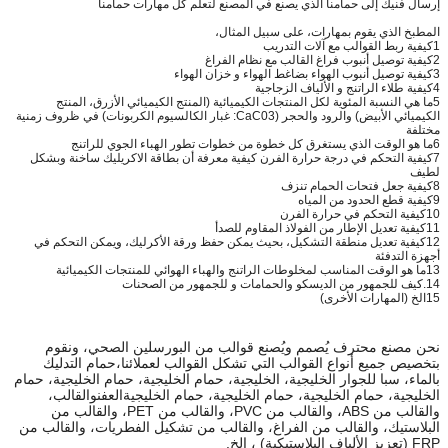
إرسال فنيك إلى حمامنا الذي يصنع في المصنع لتعلم كل مهارات حمامنا
المطبخ الذي يقوم بمهارات، على سبيل المثال،
1كيفية ربط القوالب مع آلات التدريب
2كيفية توصيل أنبوب فراغ القالب مع نظام الفراغ
3كيفية توصيل أنبوب الهواء بضاغط الهواء و خزان الهواء
4كيفية طلاء الراتنج و الألياف الزجاجية
5ما هي النسبة المئوية لكل المنتجات الكيميائية (المنتج الكيميائي الأزرق، المنتج
الكيميائي الأبيض) والرود والحجر (CaC03: غبار الكالسيوم الكربونات) في ظروف زمنية
مختلفة
6ما هو الوقت الذي يستغرق كل خطوة من خطوات تطور الهباء الجوي للراتنج
7كيفية التحكم في درجة حرارة الفرن كيفية معرفة أن بطاقة الاكريليك ساخنة وبشكل
لطيف
8كيفية جعل فتحات الحمام تنزف
9كيفية قطع الحدود من المياه
10كيفية التحكم في حرارة الفرن
11كيفية تعديل الإطار من الفولاذ المقاوم للصدأ
12كيفية تعديل منطقة التشكيل، بحيث يمكن حفظ ورقة الأكرليك، ويمكن التحكم في
أجهزة التدفئة
13ما هو الوقت المناسب لمخلوطات الراتنج والهباء الهوائي للمنتجات الكيميائية
14.كيف للجمهور من الديسكو والحمامات و للجمهور من الصحنات
15الخ (المهارات الأخرى)
نحن مصنع محترف يُصمم ويُصنع قوالب من البورسلين الصحي، ونقوم
بتخصيص جميع أنواع القوالب التي تشكل القوالب لعملائنا،حمام التدليك
بالماء، سبا للجوار الخليجية، الخليجية، حمام الخليجية، حمام الخليجية، حمام
الخليجية، حمام الخليجية، حمام الخليجية، حمام الخليجيةالعفنوالقالب،
والقالب من ABS، والقالب من PVC، والقالب من PET، والقالب من
البلاستيك، والقالب من الفراغ، والقالب من تشكيل الفطريات، والقالب من
FRP (تعزيز الألياف البلاستيكية) ، الخ.